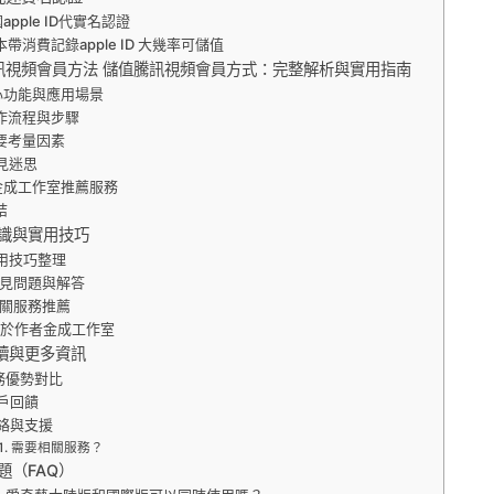
apple ID代實名認證
本帶消費記錄apple ID 大幾率可儲值
訊視頻會員方法 儲值騰訊視頻會員方式：完整解析與實用指南
心功能與應用場景
作流程與步驟
要考量因素
見迷思
金成工作室推薦服務
結
識與實用技巧
用技巧整理
見問題與解答
關服務推薦
關於作者金成工作室
讀與更多資訊
務優勢對比
戶回饋
絡與支援
需要相關服務？
題（FAQ）