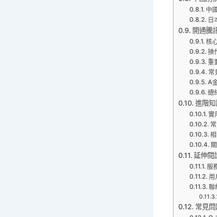
中國
日
開通騰
核
操
重
常
A
總
進階知
實
常
相
延伸閱
服
用
聯
常見問