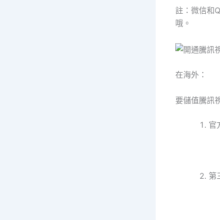
註：微信和
哦。
在海外：
要儲值騰訊
官
第