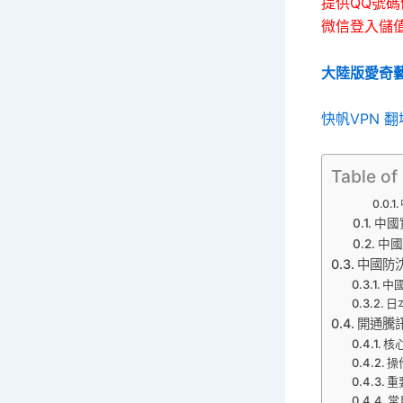
提供QQ號碼儲值：
微信登入儲值方
大陸版愛奇
快帆VPN 
Table of
中國實
中國
中國防
中國
日
開通騰
核
操
重
常