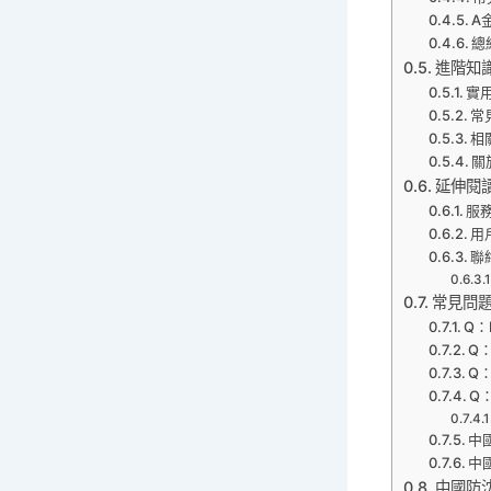
A
總
進階知
實
常
相
關
延伸閱
服
用
聯
常見問題
Q
Q
Q
Q
中國
中
中國防