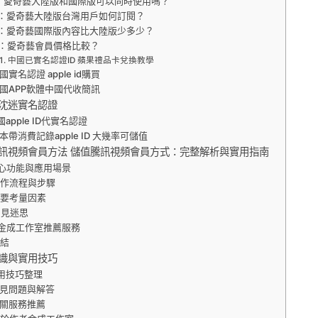
：愛奇藝大陸版和國際版可以同時使用嗎？
：愛奇藝大陸版台灣用戶如何訂閱？
：愛奇藝國際版內容比大陸版少多少？
Q：愛奇藝會員價格比較？
中國已實名認證ID 蘋果禮品卡兌換教學
國實名認證 apple id購買
國APP軟體中國代收簡訊
沈迷實名認證
國apple ID代實名認證
本帶消費記錄apple ID 大幾率可儲值
訊視頻會員方法 儲值騰訊視頻會員方式：完整解析與實用指南
心功能與應用場景
操作流程與步驟
重要考量因素
常見迷思
金成工作室推薦服務
總結
識與實用技巧
用技巧整理
見問題與解答
關服務推薦