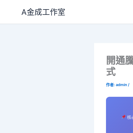
跳
A金成工作室
至
主
要
內
容
開通
式
作者:
admin
/
核