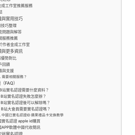
金成工作室推薦服務
結
識與實用技巧
用技巧整理
見問題與解答
關服務推薦
於作者金成工作室
讀與更多資訊
務優勢對比
戶回饋
絡與支援
需要相關服務？
（FAQ）
：B站實名認證需要什麼資料？
：B站實名認證失敗怎麼辦？
：B站實名認證後可以解除嗎？
：B站大會員需要實名認證嗎？
中國已實名認證ID 蘋果禮品卡兌換教學
實名認證 apple id購買
國APP軟體中國代收簡訊
沈迷實名認證