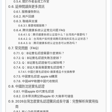
關於作者金成工作室
延伸閱讀與更多資訊
服務優勢對比
用戶回饋
聯絡與支援
需要相關服務？
腾讯健康系统认证常见问题 FAQ
Q：腾讯健康系统认证是什么？台湾用户需要吗？
Q：台湾用户如何查询腾讯游戏的实名认证状态？
Q：腾讯健康系统认证信息可以修改吗？
常見問題（FAQ）
Q：B站實名認證需要什麼資料？
Q：B站實名認證失敗怎麼辦？
Q：B站實名認證後可以解除嗎？
Q：B站大會員需要實名認證嗎？
中國已實名認證ID 蘋果禮品卡兌換教學
中國實名認證 apple id購買
中國APP軟體中國代收簡訊
中國防沈迷實名認證
中國apple ID代實名認證
日本帶消費記錄apple ID 大幾率可儲值
2026台灣怎麽實名認證騰訊成長守護：完整解析與實用指
南
核心功能與應用場景