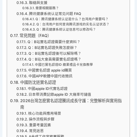
聯絡與支援
需要相關服務？
腾讯健康系统认证常见问题 FAQ
Q：腾讯健康系统认证是什么？台湾用户需要吗？
Q：台湾用户如何查询腾讯游戏的实名认证状态？
Q：腾讯健康系统认证信息可以修改吗？
常見問題（FAQ）
Q：B站實名認證需要什麼資料？
Q：B站實名認證失敗怎麼辦？
Q：B站實名認證後可以解除嗎？
Q：B站大會員需要實名認證嗎？
中國已實名認證ID 蘋果禮品卡兌換教學
中國實名認證 apple id購買
中國APP軟體中國代收簡訊
中國防沈迷實名認證
中國apple ID代實名認證
日本帶消費記錄apple ID 大幾率可儲值
2026台灣怎麽實名認證騰訊成長守護：完整解析與實用指
南
核心功能與應用場景
操作流程與步驟
重要考量因素
常見迷思
A金成工作室推薦服務