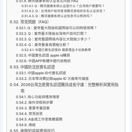
腾讯健康系统认证常见问题 FAQ
Q：腾讯健康系统认证是什么？台湾用户需要吗？
Q：台湾用户如何查询腾讯游戏的实名认证状态？
Q：腾讯健康系统认证信息可以修改吗？
常見問題（FAQ）
Q：愛奇藝大陸版和國際版可以同時使用嗎？
Q：愛奇藝大陸版台灣用戶如何訂閱？
Q：愛奇藝國際版內容比大陸版少多少？
Q：愛奇藝會員價格比較？
中國已實名認證ID 蘋果禮品卡兌換教學
中國實名認證 apple id購買
中國APP軟體中國代收簡訊
中國防沈迷實名認證
中國apple ID代實名認證
日本帶消費記錄apple ID 大幾率可儲值
2026台灣怎麽實名認證騰訊成長守護：完整解析與實用指
南
核心功能與應用場景
操作流程與步驟
重要考量因素
常見迷思
A金成工作室推薦服務
總結
進階知識與實用技巧