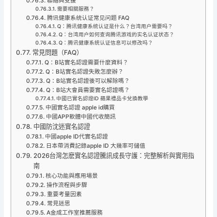
聯絡與支援
需要相關服務？
腾讯健康系统认证常见问题 FAQ
Q：腾讯健康系统认证是什么？台湾用户需要吗？
Q：台湾用户如何查询腾讯游戏的实名认证状态？
Q：腾讯健康系统认证信息可以修改吗？
常見問題（FAQ）
Q：B站實名認證需要什麼資料？
Q：B站實名認證失敗怎麼辦？
Q：B站實名認證後可以解除嗎？
Q：B站大會員需要實名認證嗎？
中國已實名認證ID 蘋果禮品卡兌換教學
中國實名認證 apple id購買
中國APP軟體中國代收簡訊
中國防沈迷實名認證
中國apple ID代實名認證
日本帶消費記錄apple ID 大幾率可儲值
2026台灣怎麽實名認證騰訊成長守護：完整解析與實用指
南
核心功能與應用場景
操作流程與步驟
重要考量因素
常見迷思
A金成工作室推薦服務