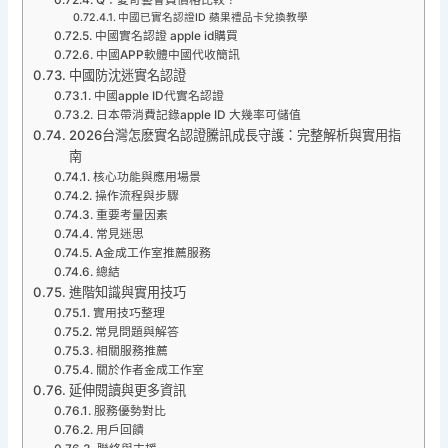
Q：愛奇藝會員價格比較？
中國已實名認證ID 蘋果禮品卡兌換教學
中國實名認證 apple id購買
中國APP軟體中國代收簡訊
中國防沈迷實名認證
中國apple ID代實名認證
日本帶消費記錄apple ID 大幾率可儲值
2026台灣怎麽實名認證騰訊成長守護：完整解析與實用指
南
核心功能與應用場景
操作流程與步驟
重要考量因素
常見迷思
A金成工作室推薦服務
總結
進階知識與實用技巧
實用技巧整理
常見問題與解答
相關服務推薦
關於作者金成工作室
延伸閱讀與更多資訊
服務優勢對比
用戶回饋