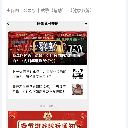
步驟四：公眾號中點擊【幫助】-【健康系統】