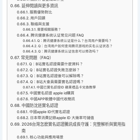
延伸閱讀與更多資訊
服務優勢對比
用戶回饋
聯絡與支援
需要相關服務？
腾讯健康系统认证常见问题 FAQ
Q：腾讯健康系统认证是什么？台湾用户需要吗？
Q：台湾用户如何查询腾讯游戏的实名认证状态？
Q：腾讯健康系统认证信息可以修改吗？
常見問題（FAQ）
Q：B站實名認證需要什麼資料？
Q：B站實名認證失敗怎麼辦？
Q：B站實名認證後可以解除嗎？
Q：B站大會員需要實名認證嗎？
中國已實名認證ID 蘋果禮品卡兌換教學
中國實名認證 apple id購買
中國APP軟體中國代收簡訊
中國防沈迷實名認證
中國apple ID代實名認證
日本帶消費記錄apple ID 大幾率可儲值
2026台灣怎麽實名認證騰訊成長守護：完整解析與實用指
南
核心功能與應用場景