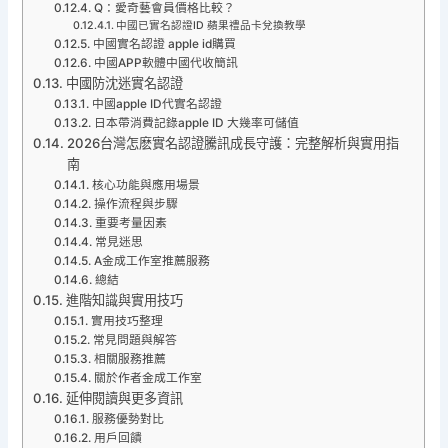
Q：愛奇藝會員價格比較？
中國已實名認證ID 蘋果禮品卡兌換教學
中國實名認證 apple id購買
中國APP軟體中國代收簡訊
中國防沈迷實名認證
中國apple ID代實名認證
日本帶消費記錄apple ID 大幾率可儲值
2026台灣怎麽實名認證騰訊成長守護：完整解析與實用指
南
核心功能與應用場景
操作流程與步驟
重要考量因素
常見迷思
A金成工作室推薦服務
總結
進階知識與實用技巧
實用技巧整理
常見問題與解答
相關服務推薦
關於作者金成工作室
延伸閱讀與更多資訊
服務優勢對比
用戶回饋