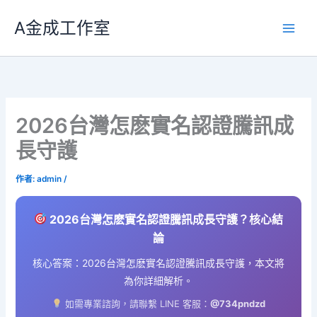
跳
A金成工作室
至
主
要
內
容
2026台灣怎麽實名認證騰訊成
長守護
作者:
admin
/
2026台灣怎麽實名認證騰訊成長守護？核心結
論
核心答案：2026台灣怎麽實名認證騰訊成長守護，本文將
為你詳細解析。
如需專業諮詢，請聯繫 LINE 客服：
@734pndzd