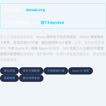
donaa.org
🛒 購買網址：
@734pndzd
💬 官網聯絡客服 Line：
本工作室服務範疇涵蓋：
Shida 彈琴助手註冊與儲值
、
Bilibili 嗶哩嗶哩
大會員
、
喜馬拉雅FM代儲
、
騰訊視頻與 QQ 會員
。此外，我們亦提供專
業的
中國 Apple ID / 韓國 Apple ID
購買、
163 信箱
及各類
網站/中國遊
戲簡訊驗證碼
對接服務。我們確保每一位用戶都能獲得最安全、穩定的數
位資產保障。
實名認證
安全守護解鎖
中國遊戲代儲
Apple ID 專家
遊戲解鎖
騰訊視頻會員