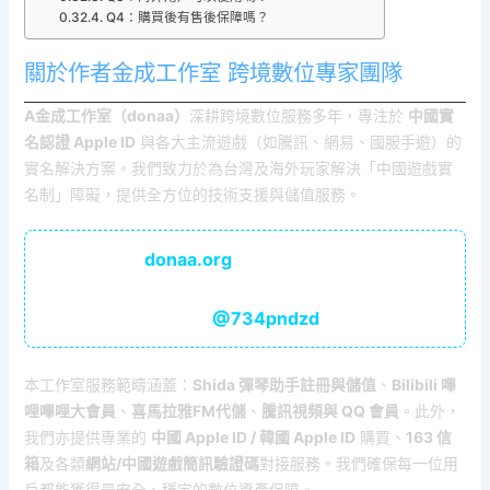
Q4：購買後有售後保障嗎？
關於作者金成工作室 跨境數位專家團隊
A金成工作室（donaa）
深耕跨境數位服務多年，專注於
中國實
名認證 Apple ID
與各大主流遊戲（如騰訊、網易、國服手遊）的
實名解決方案。我們致力於為台灣及海外玩家解決「中國遊戲實
名制」障礙，提供全方位的技術支援與儲值服務。
donaa.org
🛒 購買網址：
@734pndzd
💬 官網聯絡客服 Line：
本工作室服務範疇涵蓋：
Shida 彈琴助手註冊與儲值
、
Bilibili 嗶
哩嗶哩大會員
、
喜馬拉雅FM代儲
、
騰訊視頻與 QQ 會員
。此外，
我們亦提供專業的
中國 Apple ID / 韓國 Apple ID
購買、
163 信
箱
及各類
網站/中國遊戲簡訊驗證碼
對接服務。我們確保每一位用