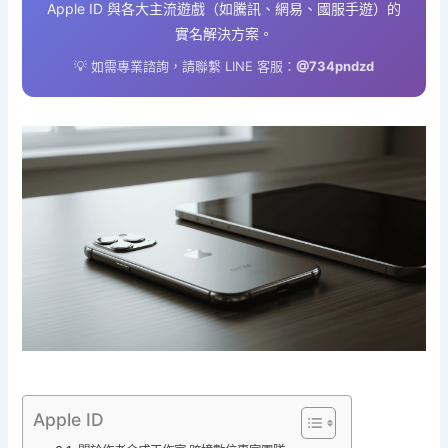
Apple ID 與各大主流遊戲（如騰訊、網易、國服手遊）的
實名解決方案。
💡 如需專業諮詢，請聯繫 LINE 客服：
@734pndzd
Apple ID