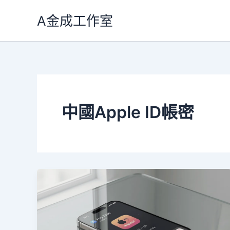
跳
A金成工作室
至
主
要
內
容
中國Apple ID帳密