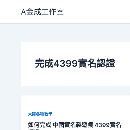
跳
A金成工作室
至
主
要
內
容
完成4399實名認證
大陸各種教學
如何完成 中國實名製遊戲 4399實名