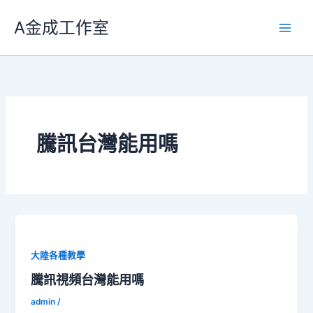
跳
A金成工作室
至
主
要
內
容
騰訊台灣能用嗎
大陸各種教學
騰訊視頻台灣能用嗎
admin
/