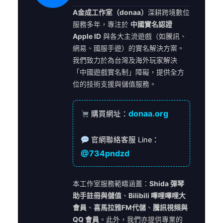
A金成工作室（donaa）
深耕跨境數位
服務多年，專注於
中國實名認證
Apple ID
與各大主流遊戲（如騰訊、
網易、國服手遊）的實名解決方案。
我們致力於為台灣及海外玩家解決
「中國遊戲實名制」障礙，提供全方
位的技術支援與儲值服務。
donaa.org
購買網址：
官網聯絡客服 Line：
@734pndzd
本工作室服務範疇涵蓋：
Shida 彈琴
助手註冊與儲值
、
Bilibili 嗶哩嗶哩大
會員
、
喜馬拉雅FM代儲
、
騰訊視頻與
QQ 會員
。此外，我們亦提供專業的