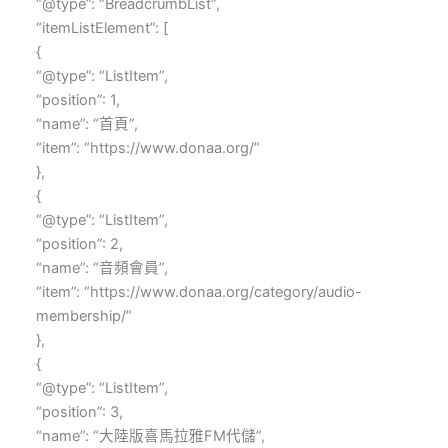
“@type”: “BreadcrumbList”,
“itemListElement”: [
{
“@type”: “ListItem”,
“position”: 1,
“name”: “首頁”,
“item”: “https://www.donaa.org/”
},
{
“@type”: “ListItem”,
“position”: 2,
“name”: “音頻會員”,
“item”: “https://www.donaa.org/category/audio-
membership/”
},
{
“@type”: “ListItem”,
“position”: 3,
“name”: “大陸版喜馬拉雅FM代儲”,