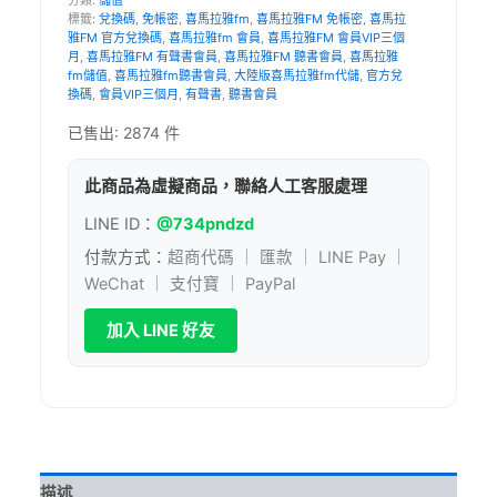
fm
標籤:
兌換碼
,
免帳密
,
喜馬拉雅fm
,
喜馬拉雅FM 免帳密
,
喜馬拉
代
雅FM 官方兌換碼
,
喜馬拉雅fm 會員
,
喜馬拉雅FM 會員VIP三個
儲
月
,
喜馬拉雅FM 有聲書會員
,
喜馬拉雅FM 聽書會員
,
喜馬拉雅
會
fm儲值
,
喜馬拉雅fm聽書會員
,
大陸版喜馬拉雅fm代儲
,
官方兌
員
換碼
,
會員VIP三個月
,
有聲書
,
聽書會員
VIP
已售出: 2874 件
三
个
月
此商品為虛擬商品，聯絡人工客服處理
兌
換
LINE ID：
@734pndzd
碼
付款方式：
超商代碼 ｜ 匯款 ｜ LINE Pay ｜
免
WeChat ｜ 支付寶 ｜ PayPal
帳
密
加入 LINE 好友
有
聲
書
聽
書
會
員
官
描述