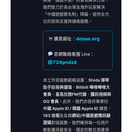
我們致力於為台灣及海外玩家解決
「中國遊戲實名制」障礙，提供全方
位的技術支援與儲值服務。
donaa.org
購買網址：
官網聯絡客服 Line：
@734pndzd
本工作室服務範疇涵蓋：
Shida 彈琴
助手註冊與儲值
、
Bilibili 嗶哩嗶哩大
會員
、
喜馬拉雅FM代儲
、
騰訊視頻與
QQ 會員
。此外，我們亦提供專業的
中國 Apple ID / 韓國 Apple ID
購買、
163 信箱
及各類
網站/中國遊戲簡訊驗
證碼
對接服務。我們確保每一位用戶
都能獲得最安全、穩定的數位資產保