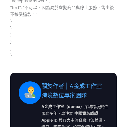
“acceptedAnswer”: {
“text”: “不可以，因為屬於虛擬商品與線上服務，售出後
不接受退款。”
}
}
]
}
]
}
關於作者 | A金成工作室
跨境數位專家團隊
A金成工作室（donaa）
深耕跨境數位
服務多年，專注於
中國實名認證
Apple ID
與各大主流遊戲（如騰訊、
網易、國服手遊）的實名解決方案。