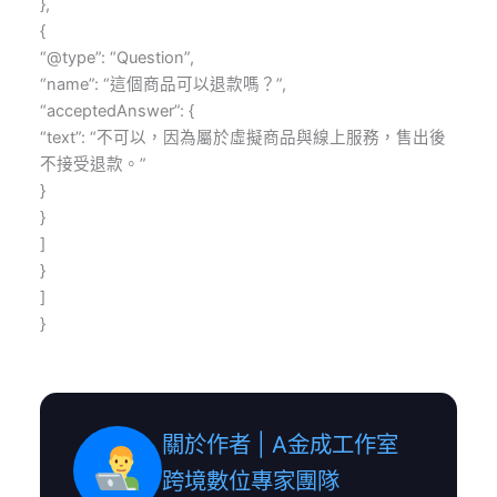
},
{
“@type”: “Question”,
“name”: “這個商品可以退款嗎？”,
“acceptedAnswer”: {
“text”: “不可以，因為屬於虛擬商品與線上服務，售出後
不接受退款。”
}
}
]
}
]
}
關於作者 | A金成工作室
跨境數位專家團隊