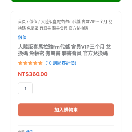
首頁
/
儲值
/ 大陸版喜馬拉雅fm代儲 會員VIP三个月 兌
換碼 免帳密 有聲書 聽書會員 官方兌換碼
儲值
大陸版喜馬拉雅fm代儲 會員VIP三个月 兌
換碼 免帳密 有聲書 聽書會員 官方兌換碼
(
10
則顧客評價)
評分
10
5
/
NT$
360.00
5，已有
位
顧客進行評
分
大
陸
版
喜
加入購物車
馬
拉
雅
分類:
儲值