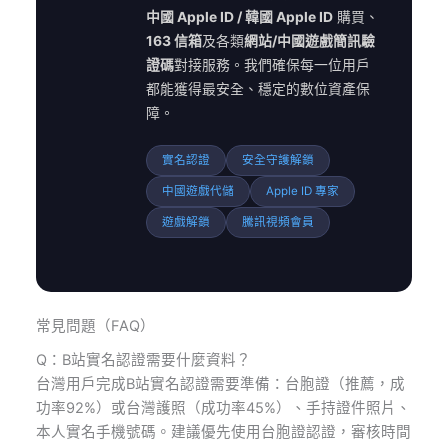
中國 Apple ID / 韓國 Apple ID
購買、
163 信箱
及各類
網站/中國遊戲簡訊驗
證碼
對接服務。我們確保每一位用戶
都能獲得最安全、穩定的數位資產保
障。
實名認證
安全守護解鎖
中國遊戲代儲
Apple ID 專家
遊戲解鎖
騰訊視頻會員
常見問題（FAQ）
Q：B站實名認證需要什麼資料？
台灣用戶完成B站實名認證需要準備：台胞證（推薦，成
功率92%）或台灣護照（成功率45%）、手持證件照片、
本人實名手機號碼。建議優先使用台胞證認證，審核時間