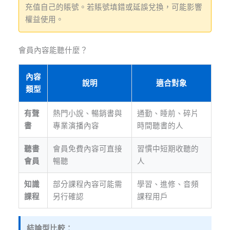
充值自己的賬號。若賬號填錯或延誤兌換，可能影響
權益使用。
會員內容能聽什麼？
內容
說明
適合對象
類型
有聲
熱門小說、暢銷書與
通勤、睡前、碎片
書
專業演播內容
時間聽書的人
聽書
會員免費內容可直接
習慣中短期收聽的
會員
暢聽
人
知識
部分課程內容可能需
學習、進修、音頻
課程
另行確認
課程用戶
結論型比較：