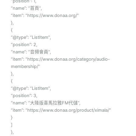
“position”: 1,
“name”: “首頁”,
“item”: “https://www.donaa.org/”
},
{
“@type”: “ListItem”,
“position”: 2,
“name”: “音頻會員”,
“item”: “https://www.donaa.org/category/audio-
membership/”
},
{
“@type”: “ListItem”,
“position”: 3,
“name”: “大陸版喜馬拉雅FM代儲”,
“item”: “https://www.donaa.org/product/ximala/”
}
]
},