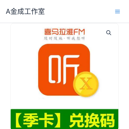
跳
A金成工作室
至
主
要
內
容