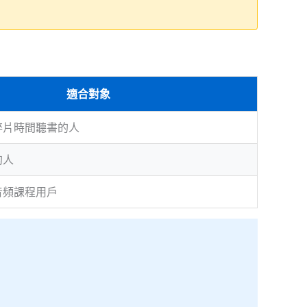
。
適合對象
碎片時間聽書的人
的人
音頻課程用戶