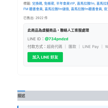
VIP
標籤:
兌換碼
,
免帳密
,
半年會員VIP
,
喜馬拉雅fm
,
喜馬拉
兌
FM 聽書會員
,
喜馬拉雅fm儲值
,
喜馬拉雅fm聽書會員
,
官
換
碼
已售出: 2922 件
免
帳
此商品為虛擬商品，聯絡人工客服處理
密
有
LINE ID：
@734pndzd
聲
書
付款方式：
超商代碼 ｜ 匯款 ｜ LINE Pay ｜ W
聽
書
加入 LINE 好友
會
員
官
方
兌
換
碼
數
描述
評價 (10)
量