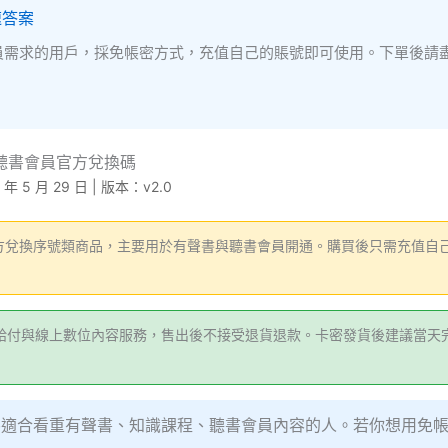
速答案
會員需求的用戶，採免帳密方式，充值自己的賬號即可使用。下單後請
、聽書會員官方兌換碼
年 5 月 29 日 | 版本：v2.0
官方兌換序號類商品，主要用於有聲書與聽書會員開通。購買後只需充值自
給付與線上數位內容服務，售出後不接受退貨退款。卡密發貨後建議當天
換碼適合看重有聲書、知識課程、聽書會員內容的人。若你想用免