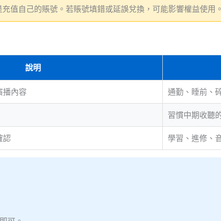
是充值自己的賬號。若賬號填錯或延誤兌換，可能影響權益使用
說明
演播內容
通勤、睡前、
習慣中期收聽
確認
學習、進修、
號即可。