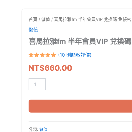
首頁
/
儲值
/ 喜馬拉雅fm 半年會員VIP 兌換碼 免帳
儲值
喜馬拉雅fm 半年會員VIP 兌換
(
10
則顧客評價)
評分
10
5
/
NT$
660.00
5，已有
位
顧客進行評
分
喜
馬
拉
雅
fm
半
年
會
員
分類:
儲值