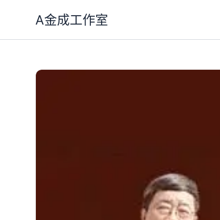
跳
A金成工作室
至
主
要
內
容