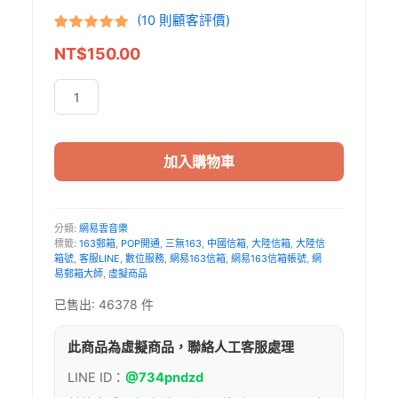
(
10
則顧客評價)
評分
10
5
/
NT$
150.00
5，已有
位
顧客進行評
分
2026
網
易
163
加入購物車
信
箱
帳
號
分類:
網易雲音樂
標籤:
163郵箱
,
POP開通
,
三無163
,
中國信箱
,
大陸信箱
,
大陸信
｜
箱號
,
客服LINE
,
數位服務
,
網易163信箱
,
網易163信箱帳號
,
網
大
易郵箱大師
,
虛擬商品
陸
信
已售出: 46378 件
箱
號、
此商品為虛擬商品，聯絡人工客服處理
中
國
LINE ID：
@734pndzd
信