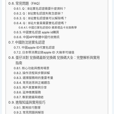
常見問題（FAQ）
Q：B站實名認證需要什麼資料？
Q：B站實名認證失敗怎麼辦？
Q：B站實名認證後可以解除嗎？
Q：B站大會員需要實名認證嗎？
中國已實名認證ID 蘋果禮品卡兌換教學
中國實名認證 apple id購買
中國APP軟體中國代收簡訊
中國防沈迷實名認證
中國apple ID代實名認證
日本帶消費記錄apple ID 大幾率可儲值
蛋仔派對 兌換碼最新兌換碼 兌換碼大全：完整解析與實用
指南
核心功能與應用場景
操作流程與步驟詳解
選擇服務時的重要考量
常見迷思與正確觀念
用戶真實案例分享
延伸推薦服務
專家建議與總結
進階知識與實用技巧
實用技巧整理
常見問題與解答