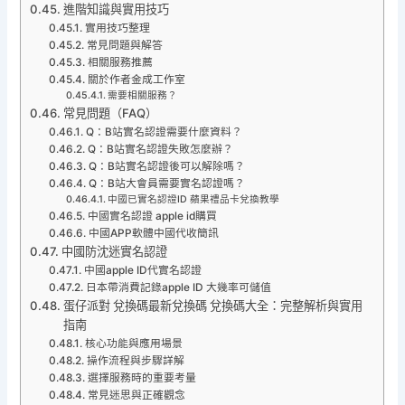
進階知識與實用技巧
實用技巧整理
常見問題與解答
相關服務推薦
關於作者金成工作室
需要相關服務？
常見問題（FAQ）
Q：B站實名認證需要什麼資料？
Q：B站實名認證失敗怎麼辦？
Q：B站實名認證後可以解除嗎？
Q：B站大會員需要實名認證嗎？
中國已實名認證ID 蘋果禮品卡兌換教學
中國實名認證 apple id購買
中國APP軟體中國代收簡訊
中國防沈迷實名認證
中國apple ID代實名認證
日本帶消費記錄apple ID 大幾率可儲值
蛋仔派對 兌換碼最新兌換碼 兌換碼大全：完整解析與實用
指南
核心功能與應用場景
操作流程與步驟詳解
選擇服務時的重要考量
常見迷思與正確觀念