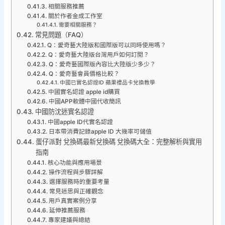
相關服務推薦
關於作者金成工作室
需要相關服務？
常見問題（FAQ）
Q：愛奇藝大陸版和國際版可以同時使用嗎？
Q：愛奇藝大陸版台灣用戶如何訂閱？
Q：愛奇藝國際版內容比大陸版少多少？
Q：愛奇藝會員價格比較？
中國已實名認證ID 蘋果禮品卡兌換教學
中國實名認證 apple id購買
中國APP軟體中國代收簡訊
中國防沈迷實名認證
中國apple ID代實名認證
日本帶消費記錄apple ID 大幾率可儲值
蛋仔派對 兌換碼最新兌換碼 兌換碼大全：完整解析與實用
指南
核心功能與應用場景
操作流程與步驟詳解
選擇服務時的重要考量
常見迷思與正確觀念
用戶真實案例分享
延伸推薦服務
專家建議與總結