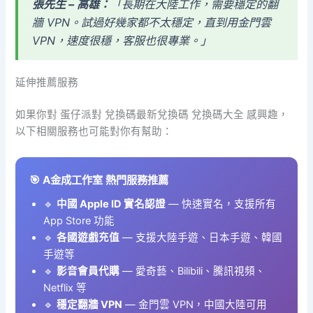
張先生 – 高雄：
「長期在大陸工作，需要穩定的翻
牆 VPN。試過好幾家都不太穩定，直到用金門雲
VPN，速度很穩，客服也很專業。」
延伸推薦服務
如果你對 蛋仔派對 兌換碼最新兌換碼 兌換碼大全 感興趣，
以下相關服務也可能對你有幫助：
🎯 A金成工作室 熱門服務推薦
🔹
中國 Apple ID 實名認證
— 快速實名，支援所有
App Store 功能
🔹
各國遊戲充值
— 支援大陸手遊、日本手遊、韓國
手遊等
🔹
影音會員代購
— 愛奇藝、Bilibili、騰訊視頻、
Netflix 等
🔹
穩定翻牆 VPN
— 金門雲 VPN，中國大陸可用