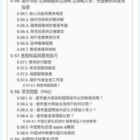
蛋仔派對 兌換碼最新兌換碼 兌換碼大全：完整解析與實用
指南
核心功能與應用場景
操作流程與步驟詳解
選擇服務時的重要考量
常見迷思與正確觀念
用戶真實案例分享
延伸推薦服務
專家建議與總結
進階知識與實用技巧
實用技巧整理
常見問題與解答
相關服務推薦
關於作者金成工作室
需要相關服務？
常見問題（FAQ）
Q：愛奇藝大陸版和國際版可以同時使用嗎？
Q：愛奇藝大陸版台灣用戶如何訂閱？
Q：愛奇藝國際版內容比大陸版少多少？
Q：愛奇藝會員價格比較？
中國已實名認證ID 蘋果禮品卡兌換教學
中國實名認證 apple id購買
中國APP軟體中國代收簡訊
中國防沈迷實名認證