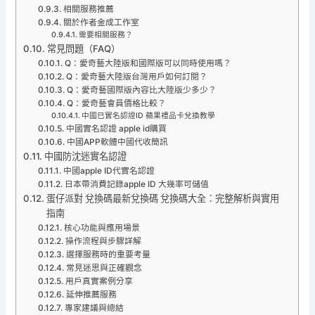
相關服務推薦
關於作者金成工作室
需要相關服務？
常見問題（FAQ）
Q：愛奇藝大陸版和國際版可以同時使用嗎？
Q：愛奇藝大陸版台灣用戶如何訂閱？
Q：愛奇藝國際版內容比大陸版少多少？
Q：愛奇藝會員價格比較？
中國已實名認證ID 蘋果禮品卡兌換教學
中國實名認證 apple id購買
中國APP軟體中國代收簡訊
中國防沈迷實名認證
中國apple ID代實名認證
日本帶消費記錄apple ID 大幾率可儲值
蛋仔派對 兌換碼最新兌換碼 兌換碼大全：完整解析與實用
指南
核心功能與應用場景
操作流程與步驟詳解
選擇服務時的重要考量
常見迷思與正確觀念
用戶真實案例分享
延伸推薦服務
專家建議與總結