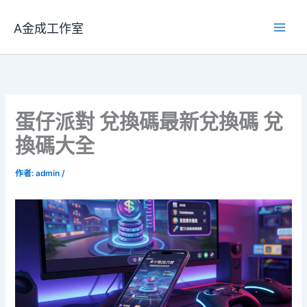
跳
至
A金成工作室
主
要
內
容
蛋仔派對 兌換碼最新兌換碼 兌
換碼大全
作者:
admin
/