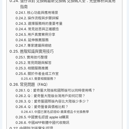
蛋仔派對 兌換碼最新兌換碼 兌換碼大全：完整解析與實用
指南
核心功能與應用場景
操作流程與步驟詳解
選擇服務時的重要考量
常見迷思與正確觀念
用戶真實案例分享
延伸推薦服務
專家建議與總結
進階知識與實用技巧
實用技巧整理
常見問題與解答
相關服務推薦
關於作者金成工作室
需要相關服務？
常見問題（FAQ）
Q：愛奇藝大陸版和國際版可以同時使用嗎？
Q：愛奇藝大陸版台灣用戶如何訂閱？
Q：愛奇藝國際版內容比大陸版少多少？
Q：愛奇藝會員價格比較？
中國已實名認證ID 蘋果禮品卡兌換教學
中國實名認證 apple id購買
中國APP軟體中國代收簡訊
中國防沈迷實名認證