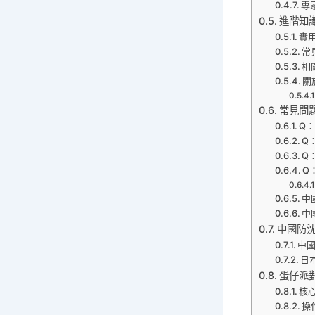
專
進階知
實
常
相
關
常見問題
Q
Q
Q
Q
中國
中
中國防
中國
日本
蛋仔派
核
操