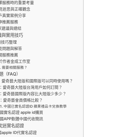
擇服務時的重要考量
見迷思與正確觀念
戶真實案例分享
伸推薦服務
家建議與總結
識與實用技巧
用技巧整理
見問題與解答
關服務推薦
於作者金成工作室
需要相關服務？
題（FAQ）
：愛奇藝大陸版和國際版可以同時使用嗎？
：愛奇藝大陸版台灣用戶如何訂閱？
：愛奇藝國際版內容比大陸版少多少？
Q：愛奇藝會員價格比較？
中國已實名認證ID 蘋果禮品卡兌換教學
國實名認證 apple id購買
國APP軟體中國代收簡訊
沈迷實名認證
apple ID代實名認證