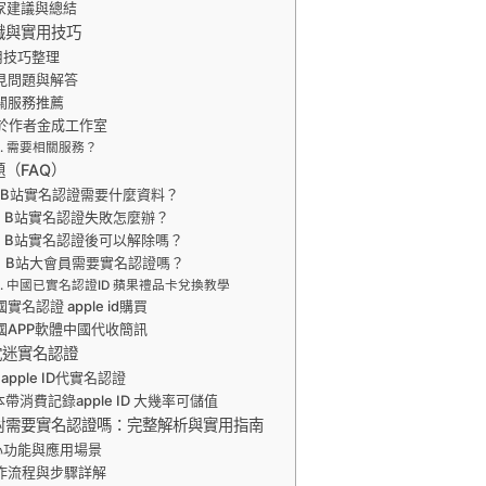
家建議與總結
識與實用技巧
用技巧整理
見問題與解答
關服務推薦
於作者金成工作室
需要相關服務？
（FAQ）
：B站實名認證需要什麼資料？
：B站實名認證失敗怎麼辦？
：B站實名認證後可以解除嗎？
：B站大會員需要實名認證嗎？
中國已實名認證ID 蘋果禮品卡兌換教學
實名認證 apple id購買
國APP軟體中國代收簡訊
沈迷實名認證
apple ID代實名認證
帶消費記錄apple ID 大幾率可儲值
對需要實名認證嗎：完整解析與實用指南
心功能與應用場景
作流程與步驟詳解