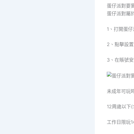
蛋仔派對要
蛋仔派對屬
1、打開蛋
2、點擊設
3、在賬號
未成年可玩
12周歲以下(
工作日限玩1