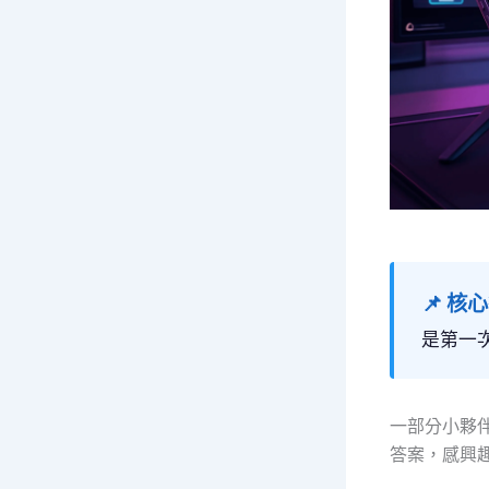
📌 核
是第一
一部分小夥
答案，感興