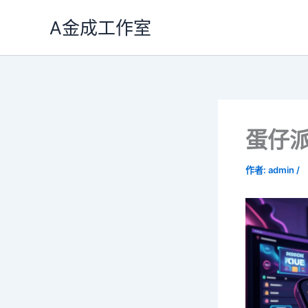
跳
A金成工作室
至
主
要
內
容
蛋仔
作者:
admin
/