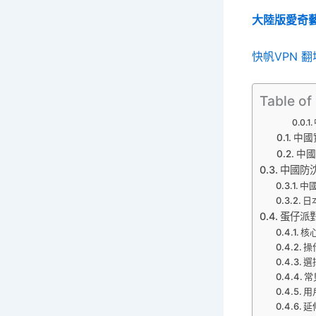
大陸版愛奇
快帆VPN 
Table of
中國實
中國
中國防
中國
日
蛋仔派
核
操
選
常
用
延