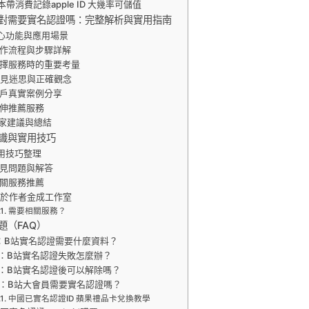
本帶消費記錄apple ID 大幾率可儲值
對需要實名認證嗎：完整解析與實用指南
心功能與應用場景
作流程與步驟詳解
擇服務時的重要考量
常見迷思與正確觀念
戶真實案例分享
伸推薦服務
家建議與總結
識與實用技巧
用技巧整理
見問題與解答
關服務推薦
關於作者金成工作室
需要相關服務？
題（FAQ）
：B站實名認證需要什麼資料？
：B站實名認證失敗怎麼辦？
：B站實名認證後可以解除嗎？
Q：B站大會員需要實名認證嗎？
中國已實名認證ID 蘋果禮品卡兌換教學