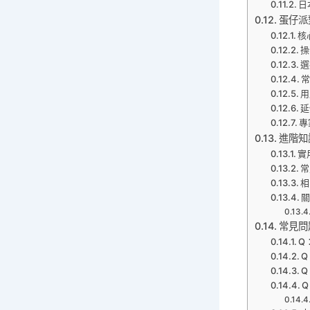
日
蛋仔派
核
操
選
用
延
專
進階知
實
常
相
常見問
Q
Q
Q