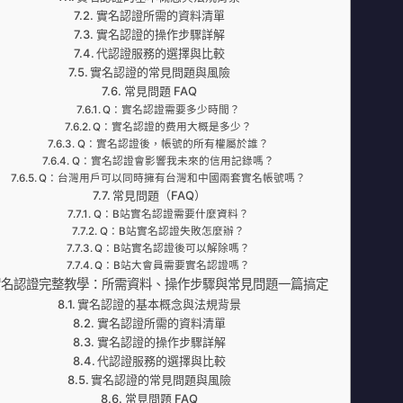
實名認證所需的資料清單
實名認證的操作步驟詳解
代認證服務的選擇與比較
實名認證的常見問題與風險
常見問題 FAQ
Q：實名認證需要多少時間？
Q：實名認證的费用大概是多少？
Q：實名認證後，帳號的所有權屬於誰？
Q：實名認證會影響我未來的信用記錄嗎？
Q：台灣用戶可以同時擁有台灣和中國兩套實名帳號嗎？
常見問題（FAQ）
Q：B站實名認證需要什麼資料？
Q：B站實名認證失敗怎麼辦？
Q：B站實名認證後可以解除嗎？
Q：B站大會員需要實名認證嗎？
實名認證完整教學：所需資料、操作步驟與常見問題一篇搞定
實名認證的基本概念與法規背景
實名認證所需的資料清單
實名認證的操作步驟詳解
代認證服務的選擇與比較
實名認證的常見問題與風險
常見問題 FAQ