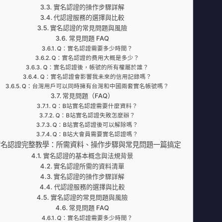
實名認證的操作步驟詳解
代認證服務的選擇與比較
實名認證的常見問題與風險
常見問題 FAQ
Q：實名認證需要多少時間？
Q：實名認證的费用大概是多少？
Q：實名認證後，帳號的所有權屬於誰？
Q：實名認證會影響我未來的信用記錄嗎？
Q：台灣用戶可以同時擁有台灣和中國兩套實名帳號嗎？
常見問題（FAQ）
Q：B站實名認證需要什麼資料？
Q：B站實名認證失敗怎麼辦？
Q：B站實名認證後可以解除嗎？
Q：B站大會員需要實名認證嗎？
實名認證完整教學：所需資料、操作步驟與常見問題一篇搞定
實名認證的基本概念與法規背景
實名認證所需的資料清單
實名認證的操作步驟詳解
代認證服務的選擇與比較
實名認證的常見問題與風險
常見問題 FAQ
Q：實名認證需要多少時間？