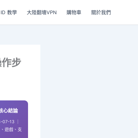
 ID 教學
大陸翻墻VPN
購物車
關於我們
操作步
核心結論
7-13 ｜
交、遊戲、支