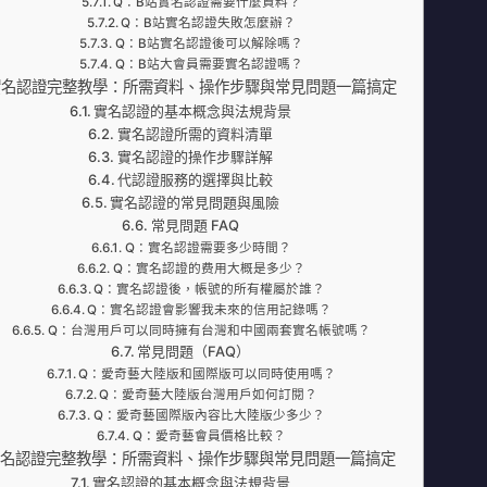
Q：B站實名認證需要什麼資料？
Q：B站實名認證失敗怎麼辦？
Q：B站實名認證後可以解除嗎？
Q：B站大會員需要實名認證嗎？
實名認證完整教學：所需資料、操作步驟與常見問題一篇搞定
實名認證的基本概念與法規背景
實名認證所需的資料清單
實名認證的操作步驟詳解
代認證服務的選擇與比較
實名認證的常見問題與風險
常見問題 FAQ
Q：實名認證需要多少時間？
Q：實名認證的费用大概是多少？
Q：實名認證後，帳號的所有權屬於誰？
Q：實名認證會影響我未來的信用記錄嗎？
Q：台灣用戶可以同時擁有台灣和中國兩套實名帳號嗎？
常見問題（FAQ）
Q：愛奇藝大陸版和國際版可以同時使用嗎？
Q：愛奇藝大陸版台灣用戶如何訂閱？
Q：愛奇藝國際版內容比大陸版少多少？
Q：愛奇藝會員價格比較？
名認證完整教學：所需資料、操作步驟與常見問題一篇搞定
實名認證的基本概念與法規背景