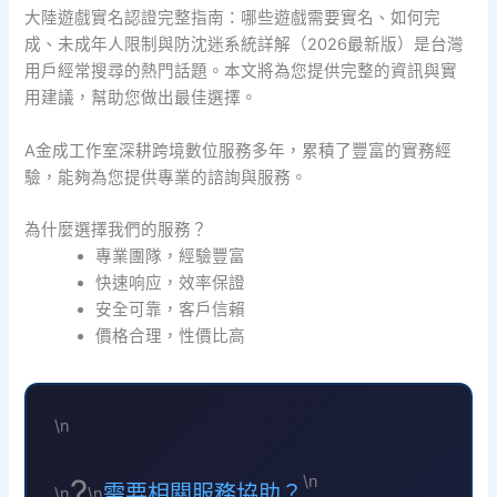
大陸遊戲實名認證完整指南：哪些遊戲需要實名、如何完
成、未成年人限制與防沈迷系統詳解（2026最新版）是台灣
用戶經常搜尋的熱門話題。本文將為您提供完整的資訊與實
用建議，幫助您做出最佳選擇。
A金成工作室深耕跨境數位服務多年，累積了豐富的實務經
驗，能夠為您提供專業的諮詢與服務。
為什麼選擇我們的服務？
專業團隊，經驗豐富
快速响应，效率保證
安全可靠，客戶信賴
價格合理，性價比高
\n
\n
?
需要相關服務協助？
\n
\n