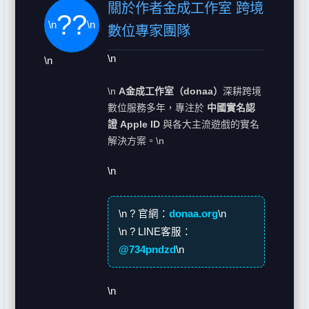
關於作者金成工作室 跨境
?‍?
\n
\n
數位專家團隊
\n
\n
\n
A金成工作室（donaa）
深耕跨境
數位服務多年，專注於
中國實名認
證 Apple ID
與各大主流遊戲的實名
解決方案。\n
\n
\n
? 官網：
donaa.org
\n
\n
? LINE客服：
@734pndzd
\n
\n