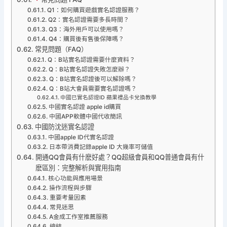
Q1：如何購買遊戲實名認證服務？
Q2：實名認證需要多長時間？
Q3：海外用戶可以使用嗎？
Q4：購買後有售後保障嗎？
常見問題（FAQ）
Q：B站實名認證需要什麼資料？
Q：B站實名認證失敗怎麼辦？
Q：B站實名認證後可以解除嗎？
Q：B站大會員需要實名認證嗎？
中國已實名認證ID 蘋果禮品卡兌換教學
中國實名認證 apple id購買
中國APP軟體中國代收簡訊
中國防沈迷實名認證
中國apple ID代實名認證
日本帶消費記錄apple ID 大幾率可儲值
開通QQ會員有什麽好處？QQ超級會員和QQ普通會員有什
麽區別：完整解析與實用指南
核心功能與應用場景
操作流程與步驟
重要考量因素
常見迷思
A金成工作室推薦服務
總結