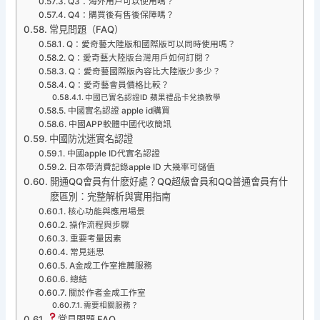
Q3：海外用戶可以使用嗎？
Q4：購買後有售後保障嗎？
常見問題（FAQ）
Q：愛奇藝大陸版和國際版可以同時使用嗎？
Q：愛奇藝大陸版台灣用戶如何訂閱？
Q：愛奇藝國際版內容比大陸版少多少？
Q：愛奇藝會員價格比較？
中國已實名認證ID 蘋果禮品卡兌換教學
中國實名認證 apple id購買
中國APP軟體中國代收簡訊
中國防沈迷實名認證
中國apple ID代實名認證
日本帶消費記錄apple ID 大幾率可儲值
開通QQ會員有什麽好處？QQ超級會員和QQ普通會員有什
麽區別：完整解析與實用指南
核心功能與應用場景
操作流程與步驟
重要考量因素
常見迷思
A金成工作室推薦服務
總結
關於作者金成工作室
需要相關服務？
常見問題 FAQ