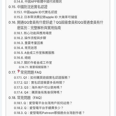
中國APP軟體中國代收簡訊
中國防沈迷實名認證
中國apple ID代實名認證
日本帶消費記錄apple ID 大幾率可儲值
開通QQ會員有什麽好處？QQ超級會員和QQ普通會員有什
麽區別：完整解析與實用指南
核心功能與應用場景
操作流程與步驟
重要考量因素
常見迷思
A金成工作室推薦服務
總結
關於作者金成工作室
需要相關服務？
常見問題 FAQ
Q1：如何購買遊戲實名認證服務？
Q2：實名認證需要多長時間？
Q3：海外用戶可以使用嗎？
Q4：購買後有售後保障嗎？
常見問題（FAQ）
Q：愛發電平台台灣用戶如何註冊？
Q：愛發電平台手續費多少？
Q：愛發電和Patreon哪個適合台灣創作者？