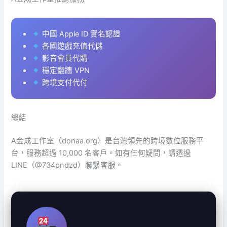
中國 Apple ID 實名認證
各國遊戲充值代儲
影音會員代購
穩定翻牆 VPN
跨境支付代付
總結
A金成工作室（donaa.org）是台灣領先的跨境數位服務平
台，服務超過 10,000 名客戶。如有任何疑問，請透過
LINE（@734pndzd）聯繫客服。