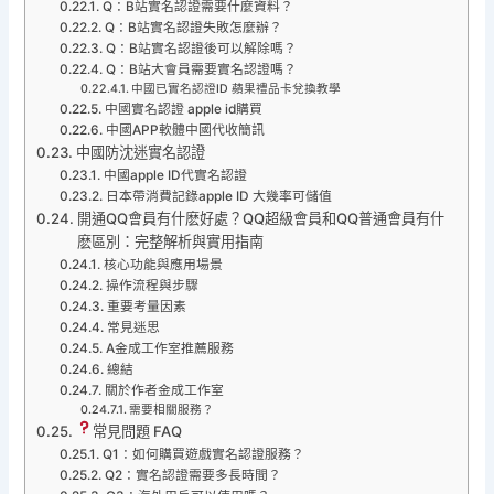
Q：B站實名認證需要什麼資料？
Q：B站實名認證失敗怎麼辦？
Q：B站實名認證後可以解除嗎？
Q：B站大會員需要實名認證嗎？
中國已實名認證ID 蘋果禮品卡兌換教學
中國實名認證 apple id購買
中國APP軟體中國代收簡訊
中國防沈迷實名認證
中國apple ID代實名認證
日本帶消費記錄apple ID 大幾率可儲值
開通QQ會員有什麽好處？QQ超級會員和QQ普通會員有什
麽區別：完整解析與實用指南
核心功能與應用場景
操作流程與步驟
重要考量因素
常見迷思
A金成工作室推薦服務
總結
關於作者金成工作室
需要相關服務？
常見問題 FAQ
Q1：如何購買遊戲實名認證服務？
Q2：實名認證需要多長時間？