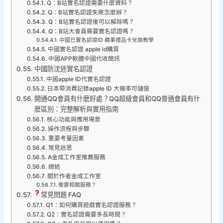
Q：B站實名認證需要什麼資料？
Q：B站實名認證失敗怎麼辦？
Q：B站實名認證後可以解除嗎？
Q：B站大會員需要實名認證嗎？
中國已實名認證ID 蘋果禮品卡兌換教學
中國實名認證 apple id購買
中國APP軟體中國代收簡訊
中國防沈迷實名認證
中國apple ID代實名認證
日本帶消費記錄apple ID 大幾率可儲值
開通QQ會員有什麽好處？QQ超級會員和QQ普通會員有什
麽區別：完整解析與實用指南
核心功能與應用場景
操作流程與步驟
重要考量因素
常見迷思
A金成工作室推薦服務
總結
關於作者金成工作室
需要相關服務？
常見問題 FAQ
Q1：如何購買遊戲實名認證服務？
Q2：實名認證需要多長時間？