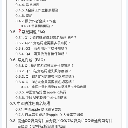
常見迷思
A金成工作室推薦服務
總結
關於作者金成工作室
需要相關服務？
常見問題 FAQ
Q1：如何購買遊戲實名認證服務？
Q2：實名認證需要多長時間？
Q3：海外用戶可以使用嗎？
Q4：購買後有售後保障嗎？
常見問題（FAQ）
Q：B站實名認證需要什麼資料？
Q：B站實名認證失敗怎麼辦？
Q：B站實名認證後可以解除嗎？
Q：B站大會員需要實名認證嗎？
中國已實名認證ID 蘋果禮品卡兌換教學
中國實名認證 apple id購買
中國APP軟體中國代收簡訊
中國防沈迷實名認證
中國apple ID代實名認證
日本帶消費記錄apple ID 大幾率可儲值
開通QQ會員有什麽好處？QQ超級會員和QQ普通會員有什
麽區別：完整解析與實用指南