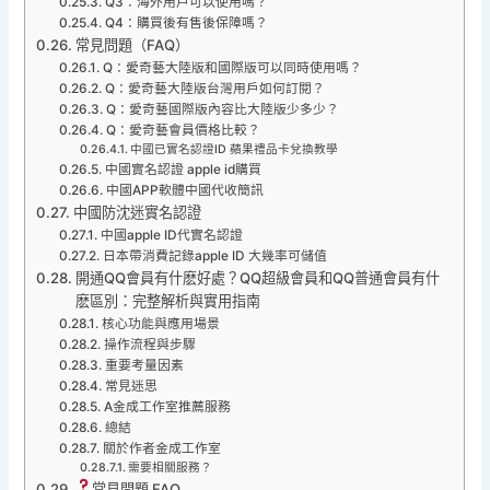
Q3：海外用戶可以使用嗎？
Q4：購買後有售後保障嗎？
常見問題（FAQ）
Q：愛奇藝大陸版和國際版可以同時使用嗎？
Q：愛奇藝大陸版台灣用戶如何訂閱？
Q：愛奇藝國際版內容比大陸版少多少？
Q：愛奇藝會員價格比較？
中國已實名認證ID 蘋果禮品卡兌換教學
中國實名認證 apple id購買
中國APP軟體中國代收簡訊
中國防沈迷實名認證
中國apple ID代實名認證
日本帶消費記錄apple ID 大幾率可儲值
開通QQ會員有什麽好處？QQ超級會員和QQ普通會員有什
麽區別：完整解析與實用指南
核心功能與應用場景
操作流程與步驟
重要考量因素
常見迷思
A金成工作室推薦服務
總結
關於作者金成工作室
需要相關服務？
常見問題 FAQ