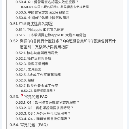
Q：愛發電實名認證失敗怎麼辦？
中國已實名認證ID 蘋果禮品卡兌換教學
中國實名認證 apple id購買
中國APP軟體中國代收簡訊
中國防沈迷實名認證
中國apple ID代實名認證
日本帶消費記錄apple ID 大幾率可儲值
開通QQ會員有什麽好處？QQ超級會員和QQ普通會員有什
麽區別：完整解析與實用指南
核心功能與應用場景
操作流程與步驟
重要考量因素
常見迷思
A金成工作室推薦服務
總結
關於作者金成工作室
需要相關服務？
常見問題 FAQ
Q1：如何購買遊戲實名認證服務？
Q2：實名認證需要多長時間？
Q3：海外用戶可以使用嗎？
Q4：購買後有售後保障嗎？
常見問題（FAQ）