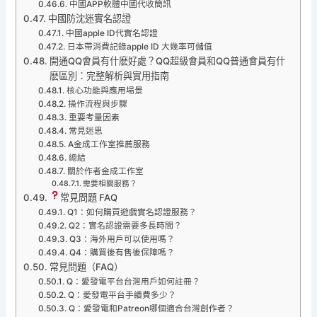
中國APP軟體中國代收簡訊
中國防沈迷實名認證
中國apple ID代實名認證
日本帶消費記錄apple ID 大幾率可儲值
開通QQ會員有什麽好處？QQ超級會員和QQ普通會員有什
麽區別：完整解析與實用指南
核心功能與應用場景
操作流程與步驟
重要考量因素
常見迷思
A金成工作室推薦服務
總結
關於作者金成工作室
需要相關服務？
常見問題 FAQ
Q1：如何購買遊戲實名認證服務？
Q2：實名認證需要多長時間？
Q3：海外用戶可以使用嗎？
Q4：購買後有售後保障嗎？
常見問題（FAQ）
Q：愛發電平台台灣用戶如何註冊？
Q：愛發電平台手續費多少？
Q：愛發電和Patreon哪個適合台灣創作者？