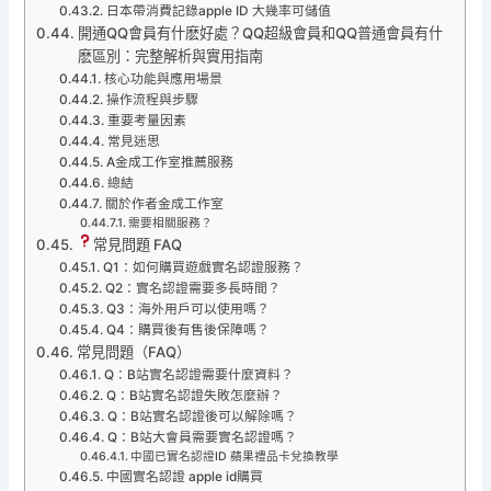
日本帶消費記錄apple ID 大幾率可儲值
開通QQ會員有什麽好處？QQ超級會員和QQ普通會員有什
麽區別：完整解析與實用指南
核心功能與應用場景
操作流程與步驟
重要考量因素
常見迷思
A金成工作室推薦服務
總結
關於作者金成工作室
需要相關服務？
常見問題 FAQ
Q1：如何購買遊戲實名認證服務？
Q2：實名認證需要多長時間？
Q3：海外用戶可以使用嗎？
Q4：購買後有售後保障嗎？
常見問題（FAQ）
Q：B站實名認證需要什麼資料？
Q：B站實名認證失敗怎麼辦？
Q：B站實名認證後可以解除嗎？
Q：B站大會員需要實名認證嗎？
中國已實名認證ID 蘋果禮品卡兌換教學
中國實名認證 apple id購買