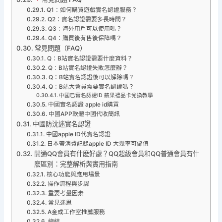
Q1：如何購買遊戲實名認證服務？
Q2：實名認證需要多長時間？
Q3：海外用戶可以使用嗎？
Q4：購買後有售後保障嗎？
常見問題（FAQ）
Q：B站實名認證需要什麼資料？
Q：B站實名認證失敗怎麼辦？
Q：B站實名認證後可以解除嗎？
Q：B站大會員需要實名認證嗎？
中國已實名認證ID 蘋果禮品卡兌換教學
中國實名認證 apple id購買
中國APP軟體中國代收簡訊
中國防沈迷實名認證
中國apple ID代實名認證
日本帶消費記錄apple ID 大幾率可儲值
開通QQ會員有什麽好處？QQ超級會員和QQ普通會員有什
麽區別：完整解析與實用指南
核心功能與應用場景
操作流程與步驟
重要考量因素
常見迷思
A金成工作室推薦服務
總結