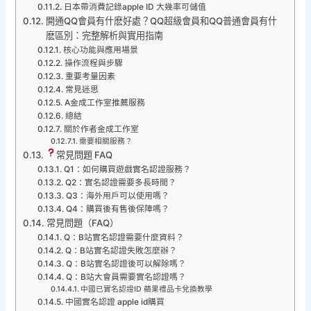
日本帶消費記錄apple ID 大幾率可儲值
開通QQ會員有什麽好處？QQ超級會員和QQ普通會員有什
麽區別：完整解析與實用指南
核心功能與應用場景
操作流程與步驟
重要考量因素
常見迷思
A金成工作室推薦服務
總結
關於作者金成工作室
需要相關服務？
常見問題 FAQ
Q1：如何購買遊戲實名認證服務？
Q2：實名認證需要多長時間？
Q3：海外用戶可以使用嗎？
Q4：購買後有售後保障嗎？
常見問題（FAQ）
Q：B站實名認證需要什麼資料？
Q：B站實名認證失敗怎麼辦？
Q：B站實名認證後可以解除嗎？
Q：B站大會員需要實名認證嗎？
中國已實名認證ID 蘋果禮品卡兌換教學
中國實名認證 apple id購買