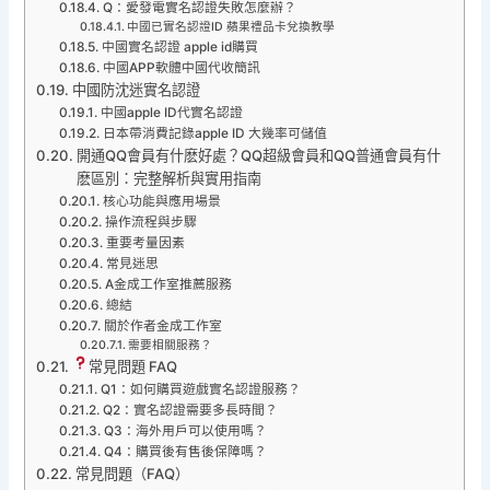
Q：愛發電實名認證失敗怎麼辦？
中國已實名認證ID 蘋果禮品卡兌換教學
中國實名認證 apple id購買
中國APP軟體中國代收簡訊
中國防沈迷實名認證
中國apple ID代實名認證
日本帶消費記錄apple ID 大幾率可儲值
開通QQ會員有什麽好處？QQ超級會員和QQ普通會員有什
麽區別：完整解析與實用指南
核心功能與應用場景
操作流程與步驟
重要考量因素
常見迷思
A金成工作室推薦服務
總結
關於作者金成工作室
需要相關服務？
常見問題 FAQ
Q1：如何購買遊戲實名認證服務？
Q2：實名認證需要多長時間？
Q3：海外用戶可以使用嗎？
Q4：購買後有售後保障嗎？
常見問題（FAQ）