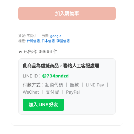
港
台
灣
加入購物車
西
班
牙
波
貨號:
不提供
分類:
google
標籤:
台灣信箱
,
日本信箱
,
韓國信箱
蘭
意
🔥 已售出: 36666 件
大
利
此商品為虛擬商品，聯絡人工客服處理
瑞
士
LINE ID：
@734pndzd
新
加
付款方式：
超商代碼 ｜ 匯款 ｜ LINE Pay ｜
坡
WeChat ｜ 支付寶 ｜ PayPal
韓
國
加入 LINE 好友
Google
帳
號
Gmail
信