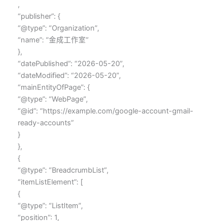
,
“publisher”: {
“@type”: “Organization”,
“name”: “金成工作室”
},
“datePublished”: “2026-05-20”,
“dateModified”: “2026-05-20”,
“mainEntityOfPage”: {
“@type”: “WebPage”,
“@id”: “https://example.com/google-account-gmail-
ready-accounts”
}
},
{
“@type”: “BreadcrumbList”,
“itemListElement”: [
{
“@type”: “ListItem”,
“position”: 1,