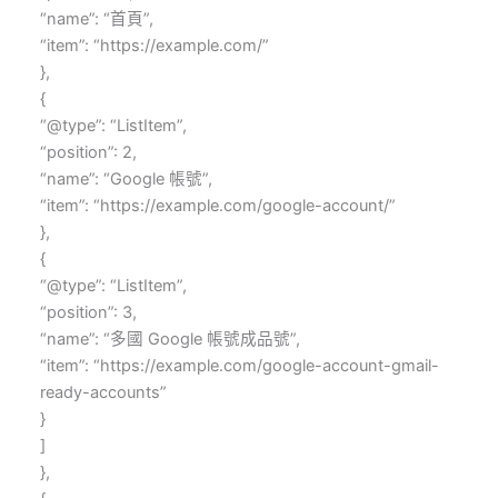
“name”: “首頁”,
“item”: “https://example.com/”
},
{
“@type”: “ListItem”,
“position”: 2,
“name”: “Google 帳號”,
“item”: “https://example.com/google-account/”
},
{
“@type”: “ListItem”,
“position”: 3,
“name”: “多國 Google 帳號成品號”,
“item”: “https://example.com/google-account-gmail-
ready-accounts”
}
]
},