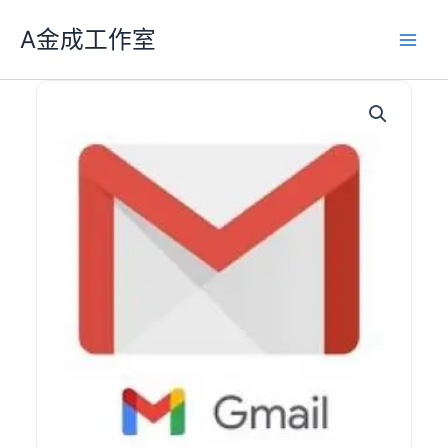
跳
A金成工作室
至
主
要
內
容