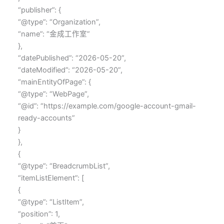
“publisher”: {
“@type”: “Organization”,
“name”: “金成工作室”
},
“datePublished”: “2026-05-20”,
“dateModified”: “2026-05-20”,
“mainEntityOfPage”: {
“@type”: “WebPage”,
“@id”: “https://example.com/google-account-gmail-
ready-accounts”
}
},
{
“@type”: “BreadcrumbList”,
“itemListElement”: [
{
“@type”: “ListItem”,
“position”: 1,