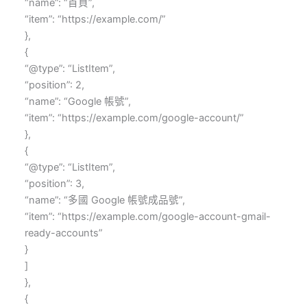
“name”: “首頁”,
“item”: “https://example.com/”
},
{
“@type”: “ListItem”,
“position”: 2,
“name”: “Google 帳號”,
“item”: “https://example.com/google-account/”
},
{
“@type”: “ListItem”,
“position”: 3,
“name”: “多國 Google 帳號成品號”,
“item”: “https://example.com/google-account-gmail-
ready-accounts”
}
]
},
{