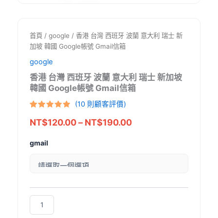
首頁
/
google
/ 香港 台灣 西班牙 波蘭 意大利 瑞士 新
加坡 韓國 Google帳號 Gmail信箱
google
香港 台灣 西班牙 波蘭 意大利 瑞士 新加坡
韓國 Google帳號 Gmail信箱
(
10
則顧客評價)
評分
10
5
/
價
NT$
120.00
–
NT$
190.00
5，已有
位
顧客進行評
格
分
gmail
範
圍：
NT$120.00
到
NT$190.00
香