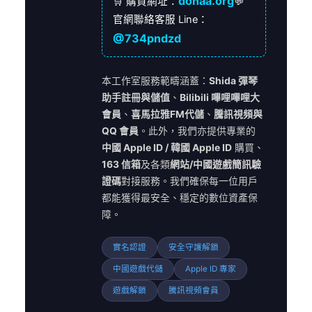
donaa.org
🛒 購買網址：
💬
官網聯絡客服 Line：
@734pndzd
本工作室服務範疇涵蓋：
Shida 彈琴
助手註冊與儲值
、
Bilibili 嗶哩嗶哩大
會員
、
喜馬拉雅FM代儲
、
騰訊視頻與
QQ 會員
。此外，我們亦提供專業的
中國 Apple ID / 韓國 Apple ID
購買、
163 信箱
及各類
網站/中國遊戲簡訊驗
證碼
對接服務。我們確保每一位用戶
都能獲得最安全、穩定的數位資產保
障。
實名認證
安全守護解鎖
中國遊戲代儲
Apple ID 專家
遊戲解鎖
騰訊視頻會員