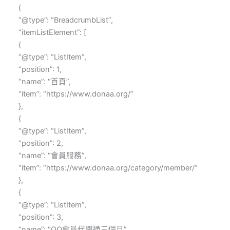
{
“@type”: “BreadcrumbList”,
“itemListElement”: [
{
“@type”: “ListItem”,
“position”: 1,
“name”: “首頁”,
“item”: “https://www.donaa.org/”
},
{
“@type”: “ListItem”,
“position”: 2,
“name”: “會員服務”,
“item”: “https://www.donaa.org/category/member/”
},
{
“@type”: “ListItem”,
“position”: 3,
“name”: “QQ會員代開通三個月”,