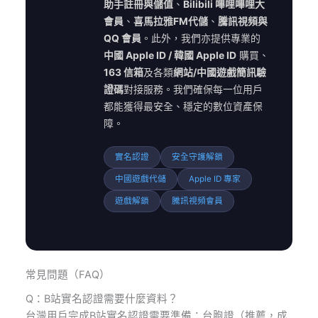
助手註冊與儲值
、
Bilibili 嗶哩嗶哩大
會員
、
喜馬拉雅FM代儲
、
騰訊視頻與
QQ 會員
。此外，我們亦提供專業的
中國 Apple ID / 韓國 Apple ID
購買、
163 信箱
及各類
網站/中國遊戲簡訊驗
證碼
對接服務。我們確保每一位用戶
都能獲得最安全、穩定的數位資產保
障。
實名認證
安全守護解鎖
中國遊戲代儲
Apple ID 專家
遊戲解鎖
騰訊視頻會員
常見問題（FAQ）
Q：B站實名認證需要什麼資料？
台灣用戶完成B站實名認證需要準備：台胞證（推薦，成