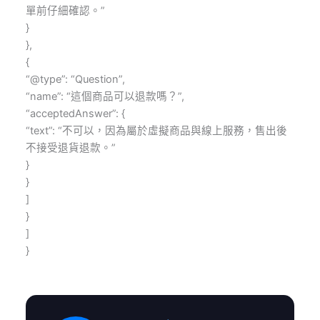
單前仔細確認。”
}
},
{
“@type”: “Question”,
“name”: “這個商品可以退款嗎？”,
“acceptedAnswer”: {
“text”: “不可以，因為屬於虛擬商品與線上服務，售出後
不接受退貨退款。”
}
}
]
}
]
}