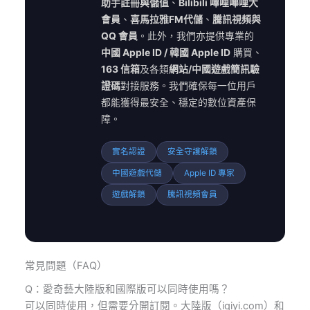
助手註冊與儲值
、
Bilibili 嗶哩嗶哩大
會員
、
喜馬拉雅FM代儲
、
騰訊視頻與
QQ 會員
。此外，我們亦提供專業的
中國 Apple ID / 韓國 Apple ID
購買、
163 信箱
及各類
網站/中國遊戲簡訊驗
證碼
對接服務。我們確保每一位用戶
都能獲得最安全、穩定的數位資產保
障。
實名認證
安全守護解鎖
中國遊戲代儲
Apple ID 專家
遊戲解鎖
騰訊視頻會員
常見問題（FAQ）
Q：愛奇藝大陸版和國際版可以同時使用嗎？
可以同時使用，但需要分開訂閱。大陸版（iqiyi.com）和