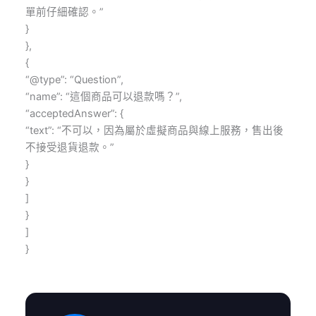
單前仔細確認。”
}
},
{
“@type”: “Question”,
“name”: “這個商品可以退款嗎？”,
“acceptedAnswer”: {
“text”: “不可以，因為屬於虛擬商品與線上服務，售出後
不接受退貨退款。”
}
}
]
}
]
}