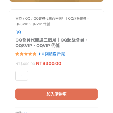
首頁
/
QQ
/ QQ會員代開通三個月｜QQ超級會員、
QQSVIP、QQVIP 代儲
QQ
QQ會員代開通三個月｜QQ超級會員、
QQSVIP、QQVIP 代儲
(
10
則顧客評價)
評分
10
5
/
原
目
NT$
300.00
5，已有
位
NT$
400.00
顧客進行評
始
前
分
價
價
QQ
會
格：
格：
員
NT$400.00。
NT$300.00。
代
加入購物車
開
通
三
分類:
QQ