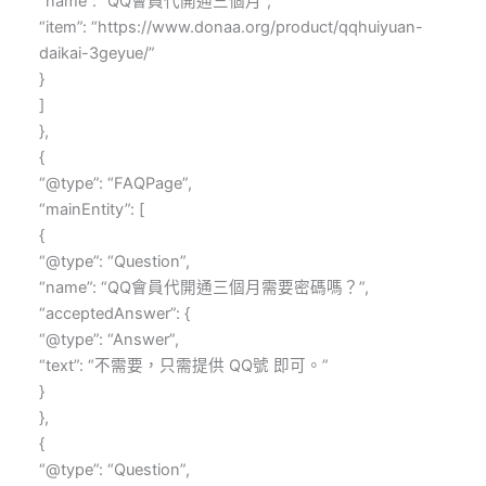
“name”: “QQ會員代開通三個月”,
“item”: “https://www.donaa.org/product/qqhuiyuan-
daikai-3geyue/”
}
]
},
{
“@type”: “FAQPage”,
“mainEntity”: [
{
“@type”: “Question”,
“name”: “QQ會員代開通三個月需要密碼嗎？”,
“acceptedAnswer”: {
“@type”: “Answer”,
“text”: “不需要，只需提供 QQ號 即可。”
}
},
{
“@type”: “Question”,