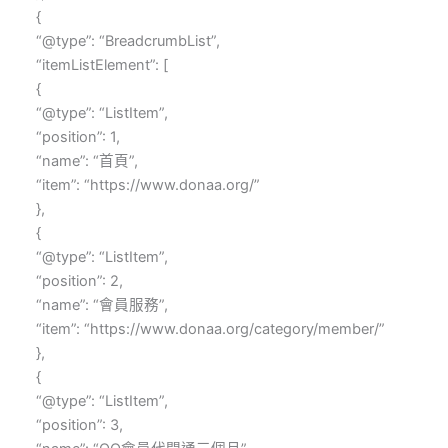
{
“@type”: “BreadcrumbList”,
“itemListElement”: [
{
“@type”: “ListItem”,
“position”: 1,
“name”: “首頁”,
“item”: “https://www.donaa.org/”
},
{
“@type”: “ListItem”,
“position”: 2,
“name”: “會員服務”,
“item”: “https://www.donaa.org/category/member/”
},
{
“@type”: “ListItem”,
“position”: 3,