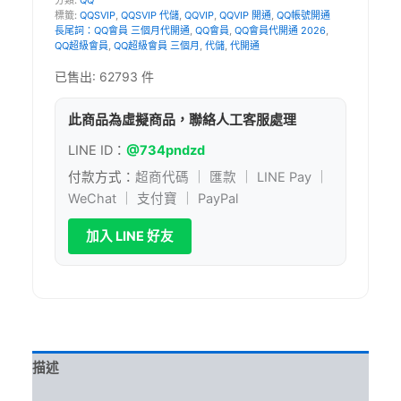
個
標籤:
QQSVIP
,
QQSVIP 代儲
,
QQVIP
,
QQVIP 開通
,
QQ帳號開通
月
長尾詞：QQ會員 三個月代開通
,
QQ會員
,
QQ會員代開通 2026
,
｜
QQ超級會員
,
QQ超級會員 三個月
,
代儲
,
代開通
QQ
超
已售出: 62793 件
級
會
此商品為虛擬商品，聯絡人工客服處理
員、
QQSVIP、
LINE ID：
@734pndzd
QQVIP
付款方式：
超商代碼 ｜ 匯款 ｜ LINE Pay ｜
代
儲
WeChat ｜ 支付寶 ｜ PayPal
數
量
加入 LINE 好友
描述