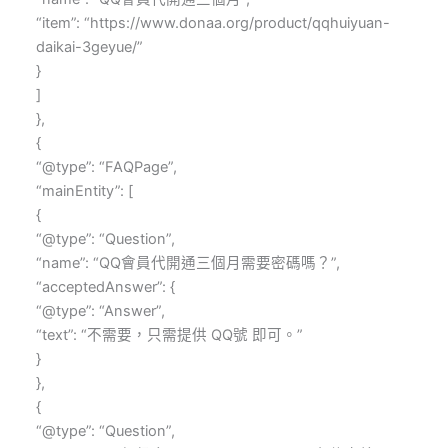
“item”: “https://www.donaa.org/product/qqhuiyuan-
daikai-3geyue/”
}
]
},
{
“@type”: “FAQPage”,
“mainEntity”: [
{
“@type”: “Question”,
“name”: “QQ會員代開通三個月需要密碼嗎？”,
“acceptedAnswer”: {
“@type”: “Answer”,
“text”: “不需要，只需提供 QQ號 即可。”
}
},
{
“@type”: “Question”,