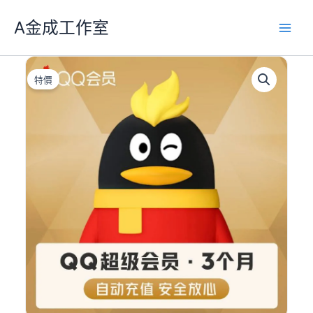
跳
A金成工作室
至
主
要
內
特價
容