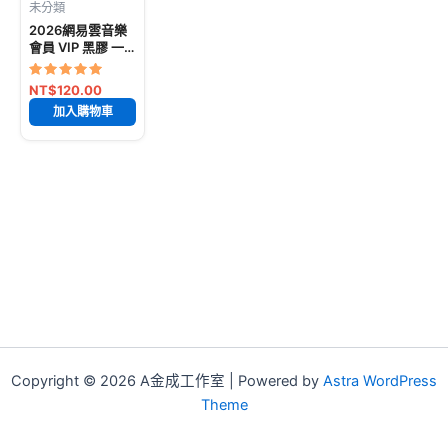
未分類
已售出: 38532
2026網易雲音樂
件
會員 VIP 黑膠 一
個月 月卡 兌換碼
激活碼
評分
NT$
120.00
5
加入購物車
滿分 5
Copyright © 2026 A金成工作室 | Powered by
Astra WordPress
Theme