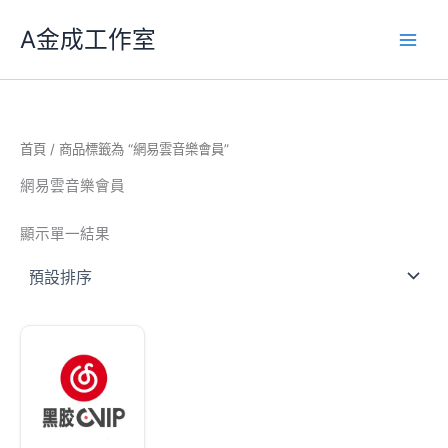
跳
A金成工作室
至
主
要
內
容
首頁
/ 商品標籤為 “網易雲音樂會員”
網易雲音樂會員
顯示單一結果