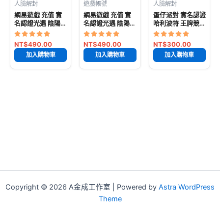
人臉解封
遊戲帳號
人臉解封
已售出: 7404 件
已售出: 40763
已售出: 80782
網易遊戲 充值 實
網易遊戲 充值 實
蛋仔派對 實名認證
件
件
名認證光遇 陰陽師
名認證光遇 陰陽師
哈利波特 王牌競速
網易實名 決戰平安
網易實名 決戰平安
光遇 陰陽師 網易
京 陰陽師 神都夜
京 陰陽師 第五人
實名 網易遊戲充值
評分
評分
評分
NT$
490.00
NT$
490.00
NT$
300.00
行錄 第五人格 安
格明日之後
網易充值 決戰平安
5
5
5
加入購物車
加入購物車
加入購物車
滿分 5
滿分 5
滿分 5
全不封號
京 陰陽師 第五人
格
Copyright © 2026 A金成工作室 | Powered by
Astra WordPress
Theme