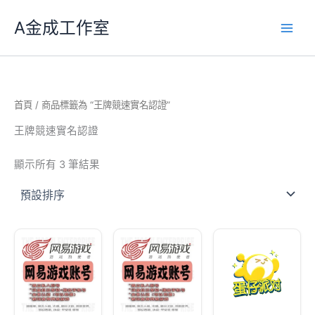
跳
A金成工作室
至
主
要
內
容
首頁
/ 商品標籤為 “王牌競速實名認證”
王牌競速實名認證
顯示所有 3 筆結果