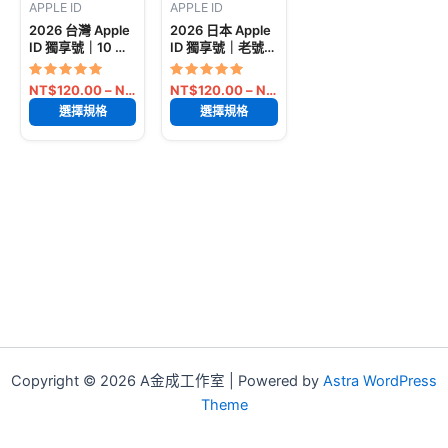
APPLE ID
APPLE ID
2026 台灣 Apple
2026 日本 Apple
ID 獨享號｜10 年
ID 獨享號｜老號|
老號、可登入
帶消費記錄號 可下
iCloud、帶消費記
載日本 App、可登
評分
評分
價格範圍：NT$120.00 到 NT$350.00
價格範圍：NT$120.0
NT$
120.00
–
NT$
350.00
NT$
120.00
–
NT$
350.00
錄與使用注意事項
入 iCloud
5
5
此
此
選擇規格
選擇規格
滿分 5
滿分 5
產
產
品
品
🔥 已售出:
🔥 已售出:
有
有
65403 件
83599 件
多
多
種
種
款
款
式。
式。
可
可
在
在
產
產
品
品
Copyright © 2026 A金成工作室 | Powered by
Astra WordPress
頁
頁
Theme
面
面
選
選