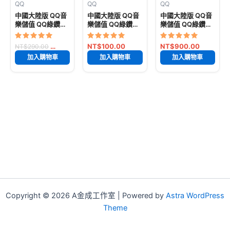
QQ
QQ
QQ
🔥 已售出: 7047
🔥 已售出:
🔥 已售出:
中國大陸版 QQ音
中國大陸版 QQ音
中國大陸版 QQ音
件
29342 件
53044 件
樂儲值 QQ綠鑽儲
樂儲值 QQ綠鑽儲
樂儲值 QQ綠鑽儲
值 QQ 綠鑽豪華版
值 QQ 綠鑽豪華版
值 QQ綠鑽豪華版
三個月 + 送付費音
月卡 + 送付費音樂
一年12個月 QQ 綠
評分
原始價格：NT$290.00。
評分
目前價格：NT$245.00。
評分
NT$
245.00
NT$
100.00
NT$
900.00
NT$
290.00
樂
包
鑽豪華版一年 12
5
5
5
加入購物車
加入購物車
加入購物車
滿分 5
滿分 5
滿分 5
個月 + 送付費音樂
包
Copyright © 2026 A金成工作室 | Powered by
Astra WordPress
Theme