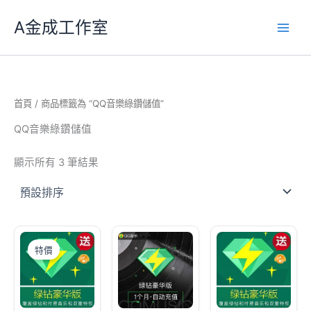
跳
A金成工作室
至
主
要
內
容
首頁
/ 商品標籤為 “QQ音樂綠鑽儲值”
QQ音樂綠鑽儲值
顯示所有 3 筆結果
特價