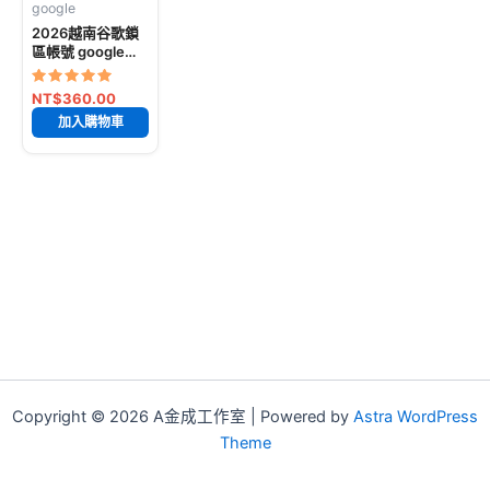
google
已售出: 73781
2026越南谷歌鎖
件
區帳號 google
pay 谷歌鎖區越南
商店號 越南
評分
NT$
360.00
google pay鎖區
5
加入購物車
滿分 5
Copyright © 2026 A金成工作室 | Powered by
Astra WordPress
Theme