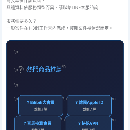
需要準備什麼資料？
具體資料依服務類型而異，請聯絡LINE客服諮詢。
服務需要多久？
一般案件在1-3個工作天內完成，複雜案件視情況而定。
\n
\n
?️
熱門商品推薦
\n
\n
\n
\n
\n
\n
? Bilibili大會員
? 韓國Apple ID
點擊了解
點擊了解
\n
\n
? 喜馬拉雅會員
? 快帆VPN