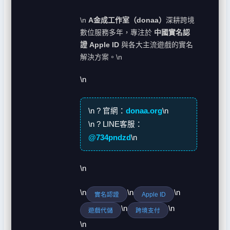
\n
A金成工作室（donaa）
深耕跨境
數位服務多年，專注於
中國實名認
證 Apple ID
與各大主流遊戲的實名
解決方案。\n
\n
\n
? 官網：
donaa.org
\n
\n
? LINE客服：
@734pndzd
\n
\n
\n
\n
\n
實名認證
Apple ID
\n
\n
遊戲代儲
跨境支付
\n