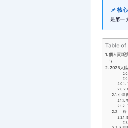
📌 核
是第一
Table of
個人買斷號中國
1/
2025大陸
中國
目錄
❓ 常