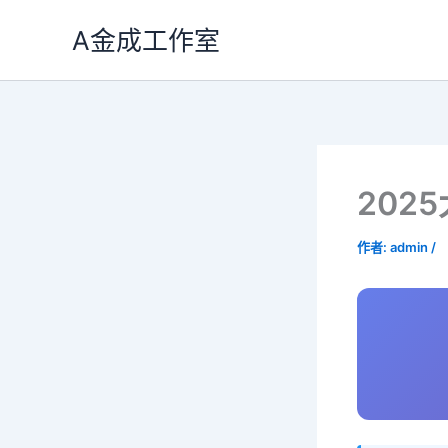
跳
A金成工作室
至
主
要
內
容
2025
作者:
admin
/