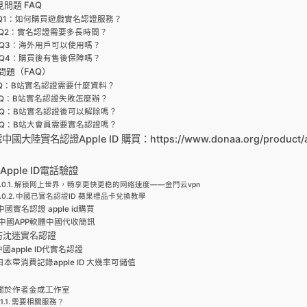
見問題 FAQ
Q1：如何購買遊戲實名認證服務？
Q2：實名認證需要多長時間？
Q3：海外用戶可以使用嗎？
Q4：購買後有售後保障嗎？
問題（FAQ）
Q：B站實名認證需要什麼資料？
Q：B站實名認證失敗怎麼辦？
Q：B站實名認證後可以解除嗎？
Q：B站大會員需要實名認證嗎？
大陸實名認證Apple ID 購買：https://www.donaa.org/product/ap
Apple ID電話驗證
解锁网上世界，畅享更快更稳的网络速度——金門云vpn
中國已實名認證ID 蘋果禮品卡兌換教學
中國實名認證 apple id購買
中國APP軟體中國代收簡訊
防沈迷實名認證
中國apple ID代實名認證
日本帶消費記錄apple ID 大幾率可儲值
關於作者金成工作室
需要相關服務？