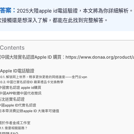
心答案：
2025大陸apple id電話驗證，本文將為你詳細解析
次接觸還是想深入了解，都能在此找到完整解答。
 Contents
大陸實名認證Apple ID 購買：https://www.donaa.org/product/ap
Apple ID電話驗證
解锁网上世界，畅享更快更稳的网络速度——金門云vpn
中國已實名認證ID 蘋果禮品卡兌換教學
中國實名認證 apple id購買
中國APP軟體中國代收簡訊
防沈迷實名認證
中國apple ID代實名認證
日本帶消費記錄apple ID 大幾率可儲值
關於作者金成工作室
需要相關服務？
見問題 FAQ