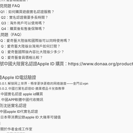
需要相關服務？
常見問題 FAQ
Q1：如何購買遊戲實名認證服務？
Q2：實名認證需要多長時間？
Q3：海外用戶可以使用嗎？
Q4：購買後有售後保障嗎？
問題（FAQ）
Q：愛奇藝大陸版和國際版可以同時使用嗎？
Q：愛奇藝大陸版台灣用戶如何訂閱？
Q：愛奇藝國際版內容比大陸版少多少？
Q：愛奇藝會員價格比較？
國大陸實名認證Apple ID 購買：https://www.donaa.org/product/
陸Apple ID電話驗證
解锁网上世界，畅享更快更稳的网络速度——金門云vpn
中國已實名認證ID 蘋果禮品卡兌換教學
中國實名認證 apple id購買
中國APP軟體中國代收簡訊
防沈迷實名認證
中國apple ID代實名認證
日本帶消費記錄apple ID 大幾率可儲值
錄
關於作者金成工作室