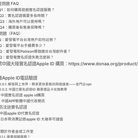
見問題 FAQ
Q1：如何購買遊戲實名認證服務？
Q2：實名認證需要多長時間？
Q3：海外用戶可以使用嗎？
Q4：購買後有售後保障嗎？
問題（FAQ）
Q：愛發電平台台灣用戶如何註冊？
Q：愛發電平台手續費多少？
Q：愛發電和Patreon哪個適合台灣創作者？
Q：愛發電實名認證失敗怎麼辦？
大陸實名認證Apple ID 購買：https://www.donaa.org/product/a
陸Apple ID電話驗證
解锁网上世界，畅享更快更稳的网络速度——金門云vpn
中國已實名認證ID 蘋果禮品卡兌換教學
中國實名認證 apple id購買
中國APP軟體中國代收簡訊
防沈迷實名認證
中國apple ID代實名認證
日本帶消費記錄apple ID 大幾率可儲值
錄
關於作者金成工作室
需要相關服務？