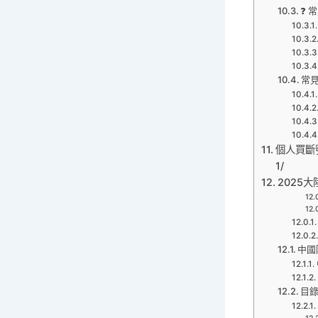
❓ 
常見
個人買斷號中
1/
2025大
中國
目