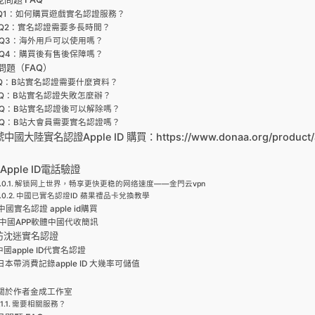
Q1：如何購買遊戲實名認證服務？
Q2：實名認證需要多長時間？
Q3：海外用戶可以使用嗎？
Q4：購買後有售後保障嗎？
問題（FAQ）
Q：B站實名認證需要什麼資料？
Q：B站實名認證失敗怎麼辦？
Q：B站實名認證後可以解除嗎？
Q：B站大會員需要實名認證嗎？
大陸實名認證Apple ID 購買：https://www.donaa.org/product/a
Apple ID電話驗證
解锁网上世界，畅享更快更稳的网络速度——金門云vpn
中國已實名認證ID 蘋果禮品卡兌換教學
中國實名認證 apple id購買
中國APP軟體中國代收簡訊
防沈迷實名認證
中國apple ID代實名認證
日本帶消費記錄apple ID 大幾率可儲值
關於作者金成工作室
需要相關服務？