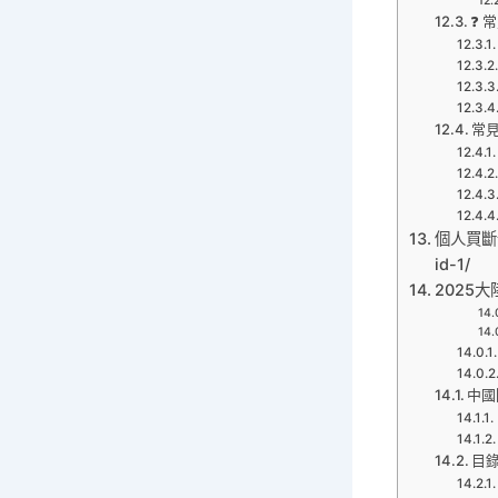
❓ 
常見
個人買斷號中
id-1/
2025大
中國
目