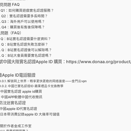
常見問題 FAQ
Q1：如何購買遊戲實名認證服務？
Q2：實名認證需要多長時間？
Q3：海外用戶可以使用嗎？
Q4：購買後有售後保障嗎？
問題（FAQ）
Q：B站實名認證需要什麼資料？
Q：B站實名認證失敗怎麼辦？
Q：B站實名認證後可以解除嗎？
Q：B站大會員需要實名認證嗎？
國大陸實名認證Apple ID 購買：https://www.donaa.org/product/a
陸Apple ID電話驗證
解锁网上世界，畅享更快更稳的网络速度——金門云vpn
中國已實名認證ID 蘋果禮品卡兌換教學
中國實名認證 apple id購買
中國APP軟體中國代收簡訊
防沈迷實名認證
中國apple ID代實名認證
日本帶消費記錄apple ID 大幾率可儲值
錄
關於作者金成工作室