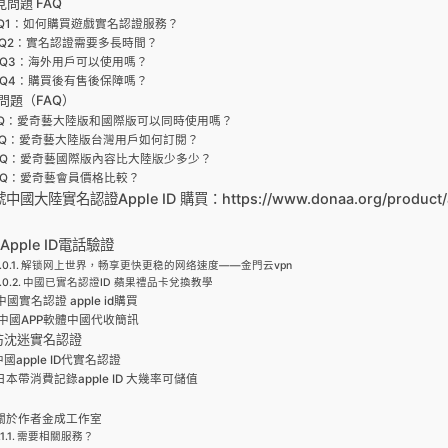
見問題 FAQ
Q1：如何購買遊戲實名認證服務？
Q2：實名認證需要多長時間？
Q3：海外用戶可以使用嗎？
Q4：購買後有售後保障嗎？
問題（FAQ）
Q：愛奇藝大陸版和國際版可以同時使用嗎？
Q：愛奇藝大陸版台灣用戶如何訂閱？
Q：愛奇藝國際版內容比大陸版少多少？
Q：愛奇藝會員價格比較？
大陸實名認證Apple ID 購買：https://www.donaa.org/product/a
Apple ID電話驗證
解锁网上世界，畅享更快更稳的网络速度——金門云vpn
中國已實名認證ID 蘋果禮品卡兌換教學
中國實名認證 apple id購買
中國APP軟體中國代收簡訊
防沈迷實名認證
中國apple ID代實名認證
日本帶消費記錄apple ID 大幾率可儲值
關於作者金成工作室
需要相關服務？